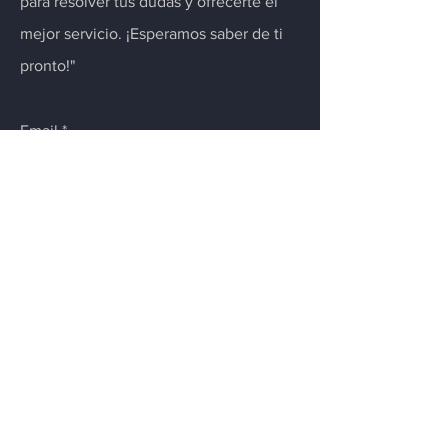
para resolver tus dudas y ofrecerte el
mejor servicio. ¡Esperamos saber de ti
pronto!"
Email
Enviar
Menú
Inicio
Control y Admon de color