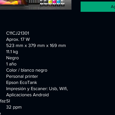
Ag
C11CJ21301
Aprox. 17 W
523 mm x 379 mm x 169 mm
11.1 kg
Negro
1 año
Color / blanco negro
Personal printer
Epson EcoTank
Impresión y Escaner: Usb, Wifi,
Aplicaciones Android
faz
SI
32 ppm
o