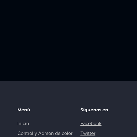
Menú
Síguenos en
Inicio
Facebook
Control y Admon de color
Twitter