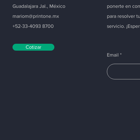
Guadalajara Jal., México
ponerte en con
mariom@printone.mx
para resolver t
+52-33-4093 8700
servicio. ¡Espe
Cotizar
Email