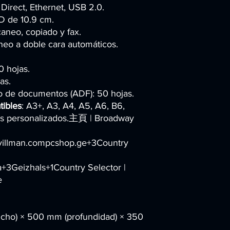
i Direct, Ethernet, USB 2.0.
LCD de 10.9 cm.
caneo, copiado y fax.
neo a doble cara automáticos.
0 hojas.
as.
o de documentos (ADF): 50 hojas.
ibles
: A3+, A3, A4, A5, A6, B6,
os personalizados.​主頁 | Broadway
villman.compcshop.ge+3Country
a+3Geizhals+1Country Selector |
e
ncho) × 500 mm (profundidad) × 350