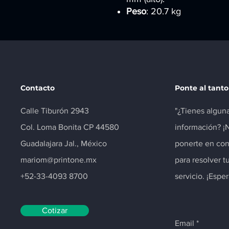
Peso
: 20.7 kg
Contacto
Ponte al tanto
Calle Tiburón 2943
"¿Tienes algun
Col. Loma Bonita CP 44580
información? ¡
Guadalajara Jal., México
ponerte en con
mariom@printone.mx
para resolver t
+52-33-4093 8700
servicio. ¡Espe
Cotizar
Email