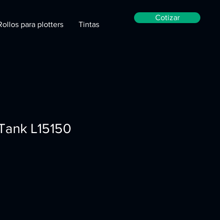
Cotizar
Rollos para plotters
Tintas
Tank L15150