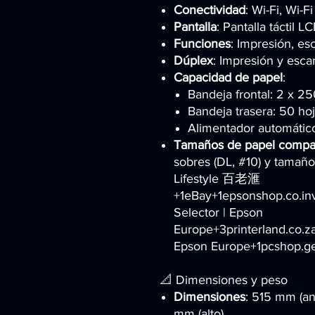
Conectividad
: Wi-Fi, Wi-F
Pantalla
: Pantalla táctil 
Funciones
: Impresión, es
Dúplex
: Impresión y esca
Capacidad de papel
:
Bandeja frontal: 2 x 25
Bandeja trasera: 50 hoj
Alimentador automátic
Tamaños de papel compat
sobres (DL, #10) y tamañ
Lifestyle 百老滙
+1eBay+1epsonshop.co.in
Selector | Epson
Europe+3printerland.co.z
Epson Europe+1pcshop.g
📐 Dimensiones y peso
Dimensiones
: 515 mm (a
mm (alto).