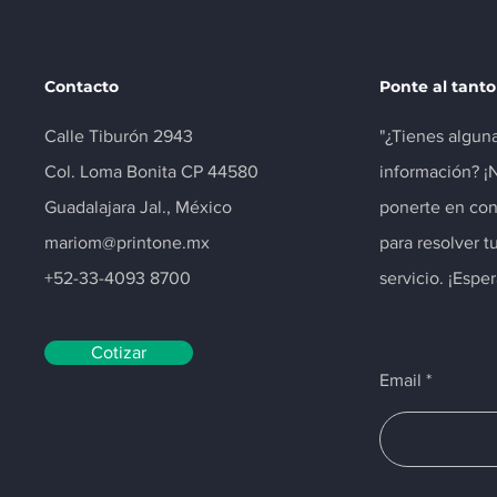
Contacto
Ponte al tanto
Calle Tiburón 2943
"¿Tienes algun
Col. Loma Bonita CP 44580
información? ¡
Guadalajara Jal., México
ponerte en con
mariom@printone.mx
para resolver t
+52-33-4093 8700
servicio. ¡Espe
Cotizar
Email