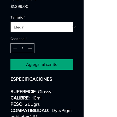
Precio
$1,399.00
Tamaño
*
Cantidad
*
Agregar al carrito
ESPECIFICACIONES
SUPERFICIE:
Glossy
CALIBRE:
10ml
PESO
: 260grs
COMPATIBILIDAD:
Dye/Pigm
ent/Látex/UV