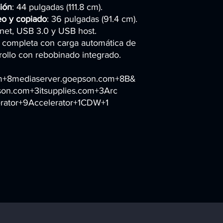
ión
: 44 pulgadas (111.8 cm).
o y copiado
: 36 pulgadas (91.4 cm).
ernet, USB 3.0 y USB host.
l completa con carga automática de
rollo con rebobinado integrado.​
om+8mediaserver.goepson.com+8B&
n.com+3itsupplies.com+3Arc
ator+9Accelerator+1CDW+1