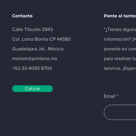
Contacto
Ponte al tanto
Calle Tiburón 2943
"¿Tienes algun
Col. Loma Bonita CP 44580
información? ¡
Guadalajara Jal., México
ponerte en con
mariom@printone.mx
para resolver t
+52-33-4093 8700
servicio. ¡Espe
Cotizar
Email