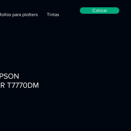
Cotizar
Rollos para plotters
Tintas
EPSON
R T7770DM