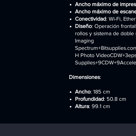
Ancho máximo de impres
Ancho máximo de escane
Conectividad
: Wi-Fi, Eth
Diseño
: Operación fronta
rollos y sistema de doble 
Imaging
Spectrum+8itsupplies.c
H Photo VideoCDW+3epso
Supplies+9CDW+9Acceler
Dimensiones
:
Ancho
: 185 cm
Profundidad
: 50.8 cm
Altura
: 99.1 cm