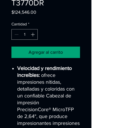
T3770DR
Precio
$124,546.00
Cantidad
*
Agregar al carrito
Velocidad y rendimiento
increíbles:
ofrece
impresiones nítidas,
detalladas y coloridas con
un confiable Cabezal de
impresión
PrecisionCore® MicroTFP
de 2,64", que produce
impresionantes impresiones