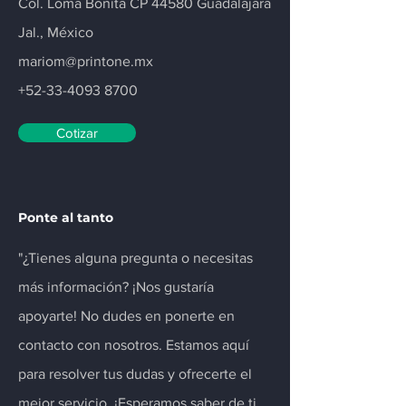
Col. Loma Bonita CP 44580 Guadalajara
Jal., México
mariom@printone.mx
+52-33-4093 8700
Cotizar
Ponte al tanto
"¿Tienes alguna pregunta o necesitas
más información? ¡Nos gustaría
apoyarte! No dudes en ponerte en
contacto con nosotros. Estamos aquí
para resolver tus dudas y ofrecerte el
mejor servicio. ¡Esperamos saber de ti