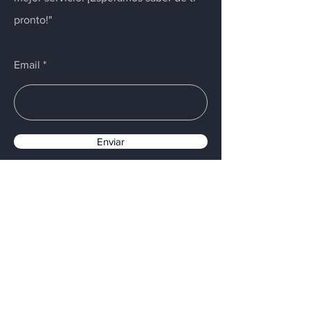
pronto!"
Email
Enviar
Menú
Inicio
Control y Admon de color
Equipos de Impresión