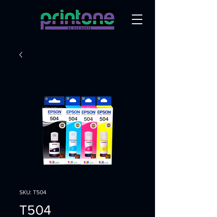
SKU: T504
T504