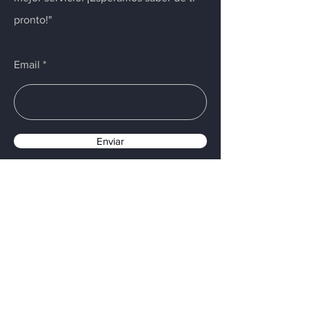
pronto!"
Email
Enviar
Menú
Inicio
Control y Admon de color
Equipos de Impresión