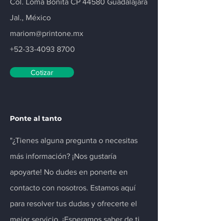
Col. Loma Bonita CP 44580 Guadalajara
Jal., México
mariom@printone.mx
+52-33-4093 8700
Cotizar
Ponte al tanto
"¿Tienes alguna pregunta o necesitas
más información? ¡Nos gustaría
apoyarte! No dudes en ponerte en
contacto con nosotros. Estamos aquí
para resolver tus dudas y ofrecerte el
mejor servicio. ¡Esperamos saber de ti