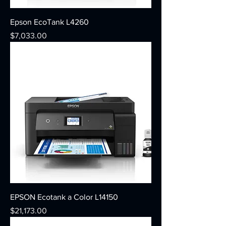
Epson EcoTank L4260
Precio
$7,033.00
EPSON Ecotank a Color L14150
Precio
$21,173.00